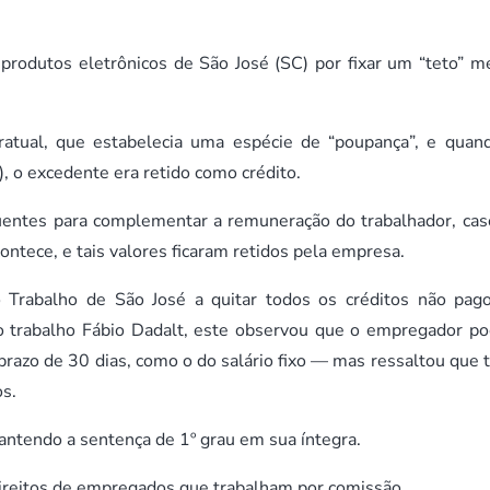
 produtos eletrônicos de São José (SC) por fixar um “teto” m
ratual, que estabelecia uma espécie de “poupança”, e quan
, o excedente era retido como crédito.
quentes para complementar a remuneração do trabalhador, cas
ontece, e tais valores ficaram retidos pela empresa.
 Trabalho de São José a quitar todos os créditos não pag
o trabalho Fábio Dadalt, este observou que o empregador po
razo de 30 dias, como o do salário fixo — mas ressaltou que 
os.
tendo a sentença de 1º grau em sua íntegra.
direitos de empregados que trabalham por comissão.