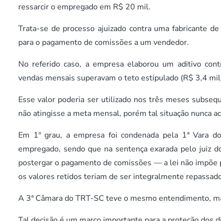
ressarcir o empregado em R$ 20 mil.
Trata-se de processo ajuizado contra uma fabricante de
para o pagamento de comissões a um vendedor.
No referido caso, a empresa elaborou um aditivo cont
vendas mensais superavam o teto estipulado (R$ 3,4 mil)
Esse valor poderia ser utilizado nos três meses subse
não atingisse a meta mensal, porém tal situação nunca ac
Em 1º grau, a empresa foi condenada pela 1ª Vara do
empregado, sendo que na sentença exarada pelo juiz d
postergar o pagamento de comissões — a lei não impõe p
os valores retidos teriam de ser integralmente repassad
A 3ª Câmara do TRT-SC teve o mesmo entendimento, man
Tal decisão é um marco importante para a proteção dos 