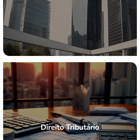
Direito Tributário
Direito Tributário
[saiba mais]