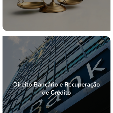
Direito Bancário e Recuperação
Direito Bancário e Recuperação
de Crédito
de Crédito
[saiba mais]