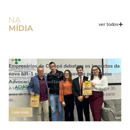
NA
ver todos
MÍDIA
Empresários de Corupá debatem os impactos da
nova NR-1 em evento promovido pela Hasse
Advocacia e Consultoria
A Hasse Advocacia e Consultoria, instituição com quase 30
anos de trajetória sólida no cenário jurídico nacional a partir
de…
Leia mais