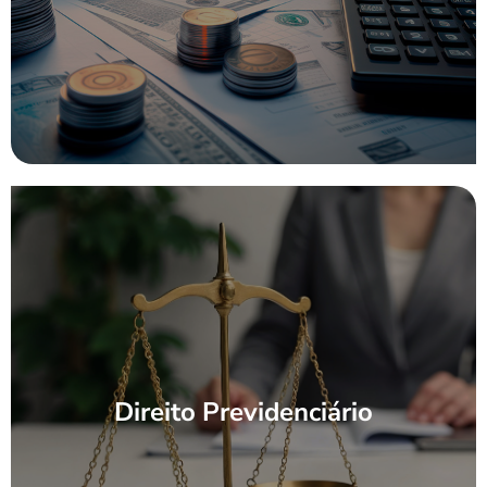
Direito Previdenciário
Direito Previdenciário
[saiba mais]