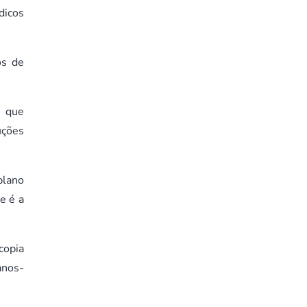
dicos
os de
s que
uções
plano
e é a
copia
anos-