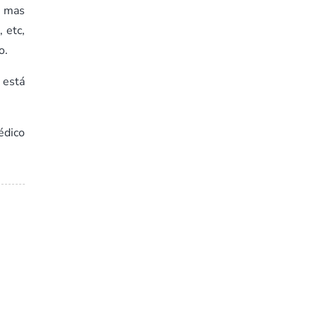
, mas
 etc,
o.
 está
édico