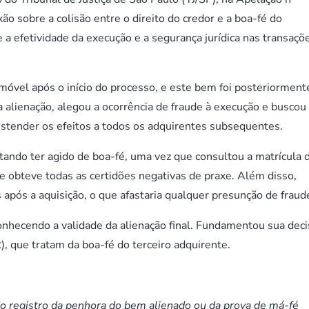
sobre a colisão entre o direito do credor e a boa-fé do
 a efetividade da execução e a segurança jurídica nas transaçõ
óvel após o início do processo, e este bem foi posteriorment
a alienação, alegou a ocorrência de fraude à execução e buscou
estender os efeitos a todos os adquirentes subsequentes.
tando ter agido de boa-fé, uma vez que consultou a matrícula 
e obteve todas as certidões negativas de praxe. Além disso,
 após a aquisição, o que afastaria qualquer presunção de fraud
econhecendo a validade da alienação final. Fundamentou sua dec
que tratam da boa-fé do terceiro adquirente.
o registro da penhora do bem alienado ou da prova de má-fé