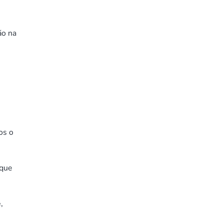
ão na
os o
 que
,