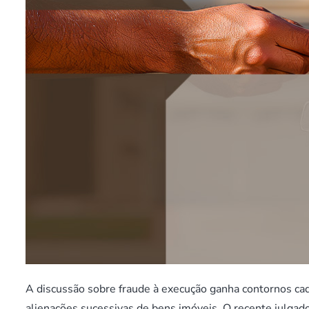
A discussão sobre fraude à execução ganha contornos cad
alienações sucessivas de bens imóveis. O recente julgado