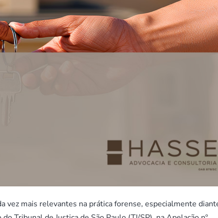
a vez mais relevantes na prática forense, especialmente diant
 do Tribunal de Justiça de São Paulo (TJ/SP), na Apelação nº