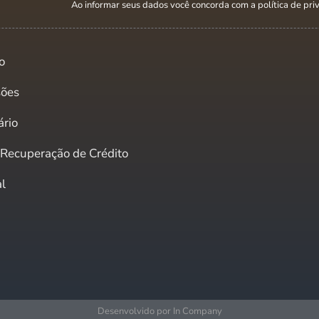
Ao informar seus dados você concorda com a
política de pr
o
sões
ário
e Recuperação de Crédito
al
Desenvolvido por In Company