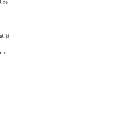
l de
l, já
m o