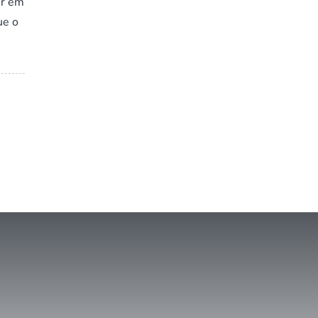
ir em
ue o