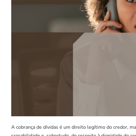
A cobrança de dívidas é um direito legítimo do credor, ma
razoabilidade e, sobretudo, do respeito à dignidade do 