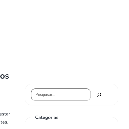
los
estar
Categorias
stes.