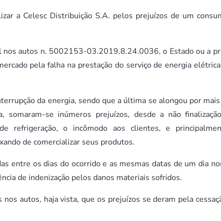
izar a Celesc Distribuição S.A. pelos prejuízos de um consu
vel nos autos n. 5002153-03.2019.8.24.0036, o Estado ou a pr
ercado pela falha na prestação do serviço de energia elétrica
errupção da energia, sendo que a última se alongou por mais
, somaram-se inúmeros prejuízos, desde a não finalizaçã
e refrigeração, o incômodo aos clientes, e principalme
xando de comercializar seus produtos.
das entre os dias do ocorrido e as mesmas datas de um dia no
cia de indenização pelos danos materiais sofridos.
os autos, haja vista, que os prejuízos se deram pela cessaç