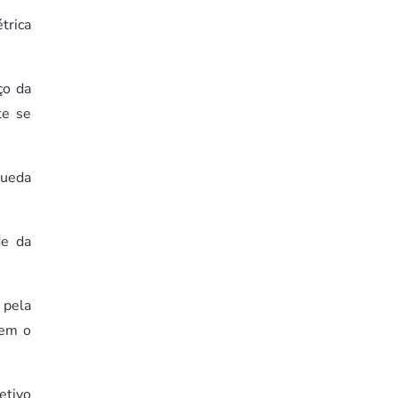
trica
ço da
te se
queda
de da
 pela
tem o
etivo