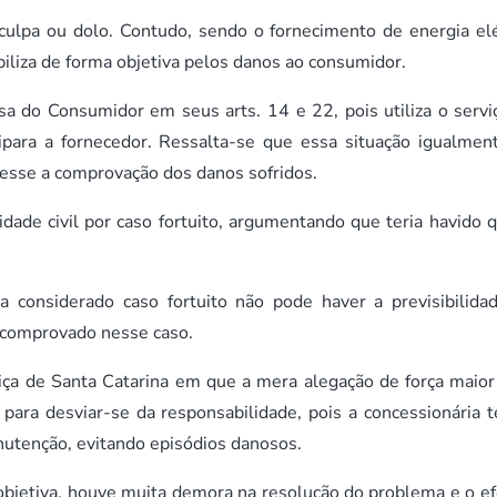
 culpa ou dolo. Contudo, sendo o fornecimento de energia elé
biliza de forma objetiva pelos danos ao consumidor.
 do Consumidor em seus arts. 14 e 22, pois utiliza o servi
ipara a fornecedor. Ressalta-se que essa situação igualmen
ivesse a comprovação dos danos sofridos.
dade civil por caso fortuito, argumentando que teria havido 
a considerado caso fortuito não pode haver a previsibilida
i comprovado nesse caso.
iça de Santa Catarina em que a mera alegação de força maior
 para desviar-se da responsabilidade, pois a concessionária 
utenção, evitando episódios danosos.
objetiva, houve muita demora na resolução do problema e o ef