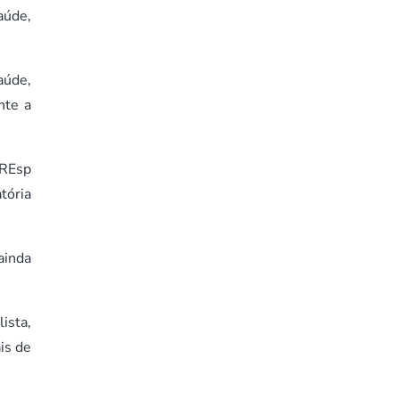
aúde,
aúde,
nte a
EREsp
tória
ainda
ista,
is de