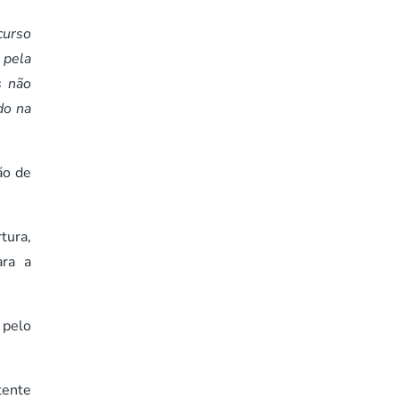
curso
 pela
s não
do na
ão de
tura,
ara a
 pelo
tente