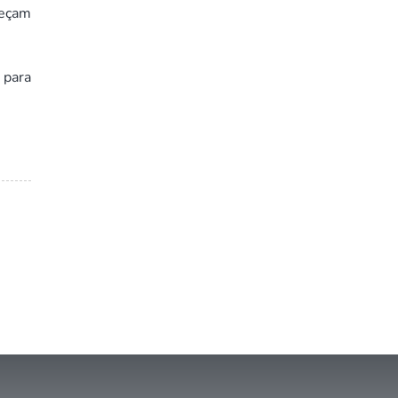
reçam
 para