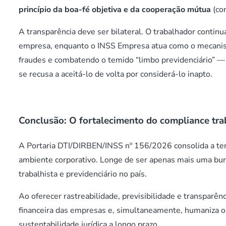
princípio da boa-fé objetiva e da cooperação mútua
(con
A transparência deve ser bilateral. O trabalhador contin
empresa, enquanto o INSS Empresa atua como o mecanismo
fraudes e combatendo o temido “limbo previdenciário” —
se recusa a aceitá-lo de volta por considerá-lo inapto.
Conclusão: O fortalecimento do compliance tra
A Portaria DTI/DIRBEN/INSS nº 156/2026 consolida a tend
ambiente corporativo. Longe de ser apenas mais uma bur
trabalhista e previdenciário no país.
Ao oferecer rastreabilidade, previsibilidade e transparên
financeira das empresas e, simultaneamente, humaniza o
sustentabilidade jurídica a longo prazo.