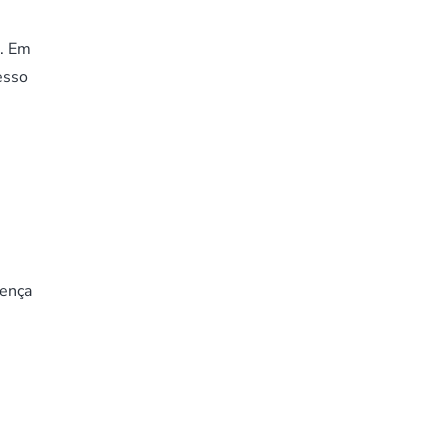
s. Em
esso
oença