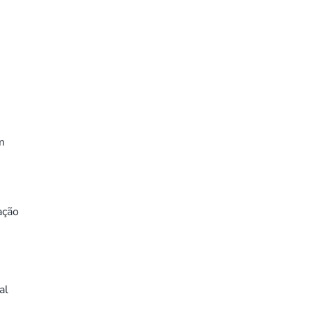
m
ação
al