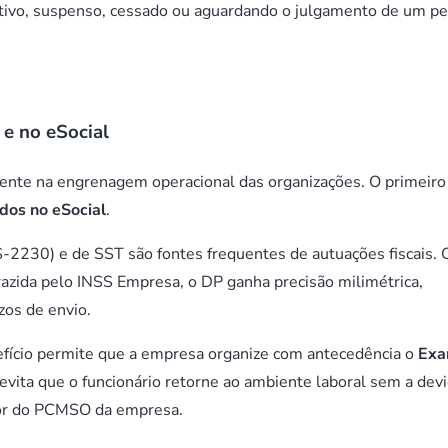
ativo, suspenso, cessado ou aguardando o julgamento de um p
 e no
eSocial
nte na engrenagem operacional das organizações. O primeiro
ados no
eSocial
.
S-2230) e de SST são fontes frequentes de autuações fiscais.
razida pelo INSS Empresa, o DP ganha precisão milimétrica,
zos de envio.
nefício permite que a empresa organize com antecedência o
Ex
so evita que o funcionário retorne ao ambiente laboral sem a dev
ador do PCMSO da empresa.