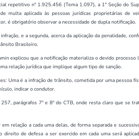
al repetitivo nº 1.925.456 (Tema 1.097), a 1ª Seção do Sup
de multa aplicada às pessoas jurídicas proprietárias de veí
r, é obrigatório observar a necessidade de dupla notificação.
 infração, e a segunda, acerca da aplicação da penalidade, con
nsito Brasileiro.
min explicou que a notificação materializa o devido processo l
uma relação jurídica que implique algum tipo de sanção.
s: Uma é a infração de trânsito, cometida por uma pessoa físi
ículo, indicar o condutor.
257, parágrafos 7º e 8º do CTB, onde resta claro que se tra
er em relação a cada uma delas, de forma separada e sucessiva
o direito de defesa a ser exercido em cada uma será aplica