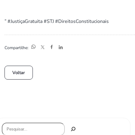
” #JustiçaGratuita #STJ #DireitosConstitucionais
Compartilhe:
Voltar