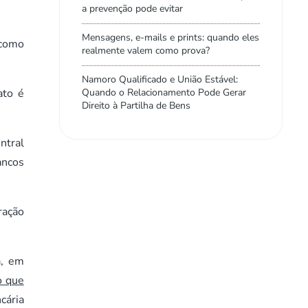
a prevenção pode evitar
Mensagens, e-mails e prints: quando eles
 como
realmente valem como prova?
Namoro Qualificado e União Estável:
Quando o Relacionamento Pode Gerar
ato é
Direito à Partilha de Bens
ntral
ancos
ração
a, em
o que
cária