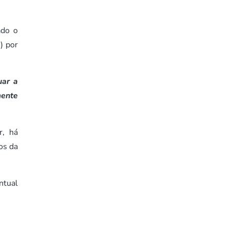
ado o
) por
uar a
mente
r, há
os da
ntual