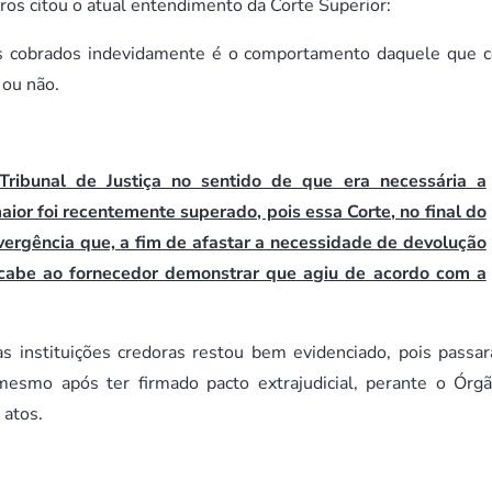
os citou o atual entendimento da Corte Superior:
res cobrados indevidamente é o comportamento daquele que c
 ou não.
Tribunal de Justiça no sentido de que era necessária a
or foi recentemente superado, pois essa Corte, no final do
ergência que, a fim de afastar a necessidade de devolução
cabe ao fornecedor demonstrar que agiu de acordo com a
as instituições credoras restou bem evidenciado, pois passa
 mesmo após ter firmado pacto extrajudicial, perante o Órg
 atos.