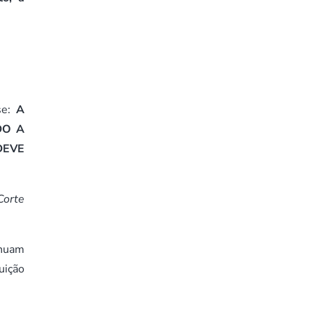
se:
A
DO A
DEVE
Corte
inuam
uição