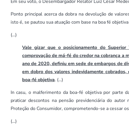
Em seu voto, o Desembargador Relator Luiz César Medeir
Ponto principal acerca da dobra na devolução de valo
isto é, se pautou sua atuação com base na boa fé objetiva
(…)
Vale gizar que o posicionamento do Superior 
comprovação de má-fé do credor na cobrança a mai
ano de 2020, definiu em sede de embargos de div
em dobro dos valores indevidamente cobrados, 
boa-fé objetiva
. (…)
In casu, o malferimento da boa-fé objetiva por parte d
praticar descontos na pensão previdenciária do autor
Proteção do Consumidor, comprometendo-se a cessar os
(…)