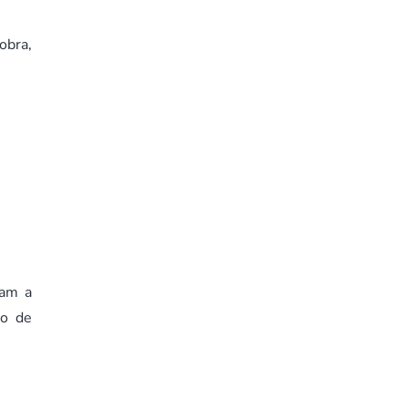
obra,
ram a
ão de