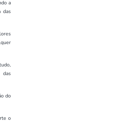
ndo a
a das
lores
lquer
tudo,
é das
ão do
rte o