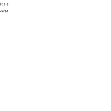
ica e
anças