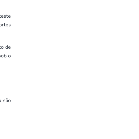
teste
ortes
to de
sob o
o são