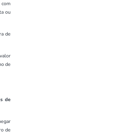
m com
ta ou
ra de
valor
no de
as de
hegar
ro de