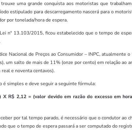
rouxe uma grande conquista aos motoristas que trabalha
eríodo estipulado para descarregamento nascerá para o motoris
or por tonelada/hora de espera.
i nº 13.103/2015, ficou estabelecido que o tempo de espe
s.
ice Nacional de Preços ao Consumidor – INPC, atualmente o 
os), um salto de mais de 11% (onze por cento) em relação ao a
real e noventa centavos).
 é simples e deve seguir a seguinte fórmula:
a) X R$ 2,12 = (valor devido em razão do excesso em hor
ber por tal tempo parado, é necessário que o condutor ao c
odo que o tempo de espera passará a ser computado do regist